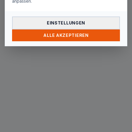
anpassen.
Die Seite
"
tag/rocket-internet/
"
wurde nicht
gefunden. Du wirst in wenigen Sekunden
automatisch zur Startseite weitergeleitet.
EINSTELLUNGEN
ALLE AKZEPTIEREN
Zur Startseite