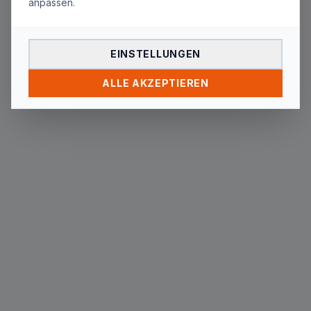
anpassen.
Die Seite
"
tag/telefonanlage/
"
wurde nicht
gefunden. Du wirst in wenigen Sekunden
automatisch zur Startseite weitergeleitet.
EINSTELLUNGEN
ALLE AKZEPTIEREN
Zur Startseite