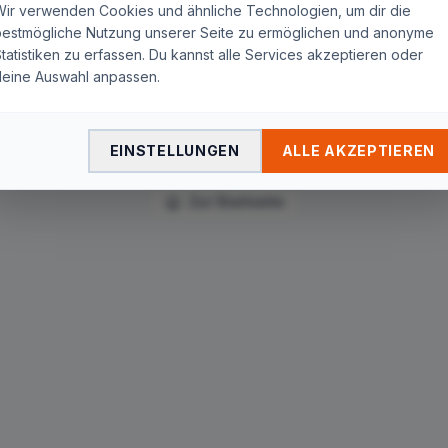
Wir verwenden Cookies und ähnliche Technologien, um dir die
Seite nicht gefunden
bestmögliche Nutzung unserer Seite zu ermöglichen und anonyme
tatistiken zu erfassen. Du kannst alle Services akzeptieren oder
Die Seite
"
tag/sky-unique-pairing/
"
wurde nicht gefunden.
deine Auswahl anpassen.
Du wirst in wenigen Sekunden automatisch zur Startseite
weitergeleitet.
EINSTELLUNGEN
ALLE AKZEPTIEREN
Zur Startseite