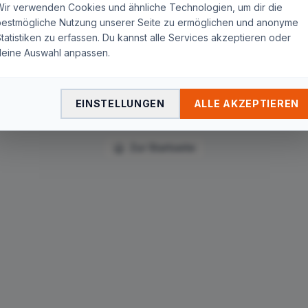
Seite nicht gefunden
Wir verwenden Cookies und ähnliche Technologien, um dir die
bestmögliche Nutzung unserer Seite zu ermöglichen und anonyme
tatistiken zu erfassen. Du kannst alle Services akzeptieren oder
Die Seite
"
telekom/zurueck-zur-staatlichen-kontrolle-
deine Auswahl anpassen.
bund-soll-mobilfunkmasten-errichten/
"
wurde nicht
gefunden. Du wirst in wenigen Sekunden automatisch zur
Startseite weitergeleitet.
EINSTELLUNGEN
ALLE AKZEPTIEREN
Zur Startseite