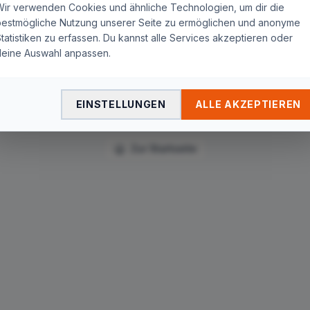
Seite nicht gefunden
Wir verwenden Cookies und ähnliche Technologien, um dir die
bestmögliche Nutzung unserer Seite zu ermöglichen und anonyme
tatistiken zu erfassen. Du kannst alle Services akzeptieren oder
Die Seite
"
amazon-prime-video/patriot-startet-bei-
deine Auswahl anpassen.
amazon-prime-video/
"
wurde nicht gefunden. Du wirst in
wenigen Sekunden automatisch zur Startseite
weitergeleitet.
EINSTELLUNGEN
ALLE AKZEPTIEREN
Zur Startseite