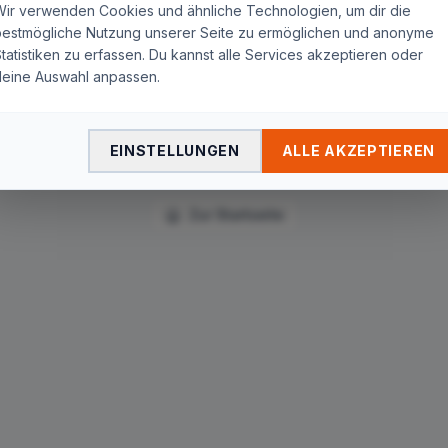
Seite nicht gefunden
Wir verwenden Cookies und ähnliche Technologien, um dir die
bestmögliche Nutzung unserer Seite zu ermöglichen und anonyme
tatistiken zu erfassen. Du kannst alle Services akzeptieren oder
Die Seite
"
vodafone/ueber-8-gbits-surfgeschwindigkeit-
deine Auswahl anpassen.
vodafone-zeigt-das-potenzial/
"
wurde nicht gefunden. Du
wirst in wenigen Sekunden automatisch zur Startseite
weitergeleitet.
EINSTELLUNGEN
ALLE AKZEPTIEREN
Zur Startseite