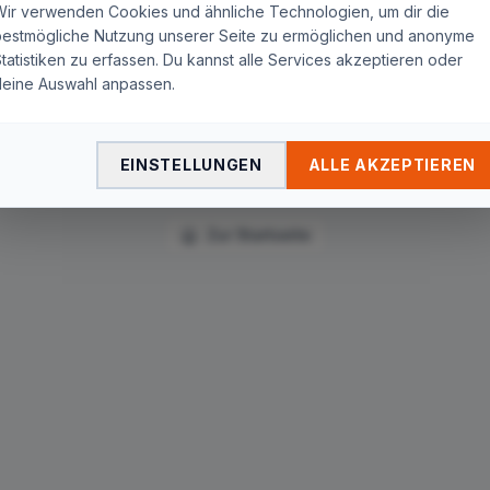
Seite nicht gefunden
Wir verwenden Cookies und ähnliche Technologien, um dir die
bestmögliche Nutzung unserer Seite zu ermöglichen und anonyme
tatistiken zu erfassen. Du kannst alle Services akzeptieren oder
Die Seite
"
pyur/rocket-internet-wird-aktionaer-bei-tele-
deine Auswahl anpassen.
columbus-immense-anteile-gekauft/
"
wurde nicht
gefunden. Du wirst in wenigen Sekunden automatisch zur
Startseite weitergeleitet.
EINSTELLUNGEN
ALLE AKZEPTIEREN
Zur Startseite