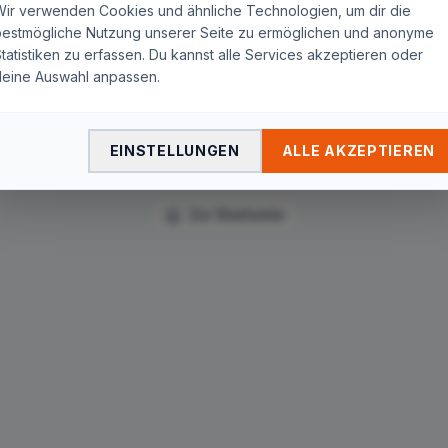
Seite nicht gefunden
Wir verwenden Cookies und ähnliche Technologien, um dir die
bestmögliche Nutzung unserer Seite zu ermöglichen und anonyme
tatistiken zu erfassen. Du kannst alle Services akzeptieren oder
Die Seite
"
unitymedia/der-ideale-start-fuer-das-
deine Auswahl anpassen.
unternehmen-unitymedia-business-gruenderpaket/
"
wurde nicht gefunden. Du wirst in wenigen Sekunden
automatisch zur Startseite weitergeleitet.
EINSTELLUNGEN
ALLE AKZEPTIEREN
Zur Startseite