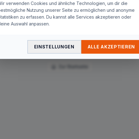
Seite nicht gefunden
Wir verwenden Cookies und ähnliche Technologien, um dir die
bestmögliche Nutzung unserer Seite zu ermöglichen und anonyme
tatistiken zu erfassen. Du kannst alle Services akzeptieren oder
Die Seite
"
vodafone/kundenanstieg-im-kabelbereich-
deine Auswahl anpassen.
vodafone-deutschland-legt-quartalsbericht-vor/
"
wurde
nicht gefunden. Du wirst in wenigen Sekunden
automatisch zur Startseite weitergeleitet.
EINSTELLUNGEN
ALLE AKZEPTIEREN
Zur Startseite